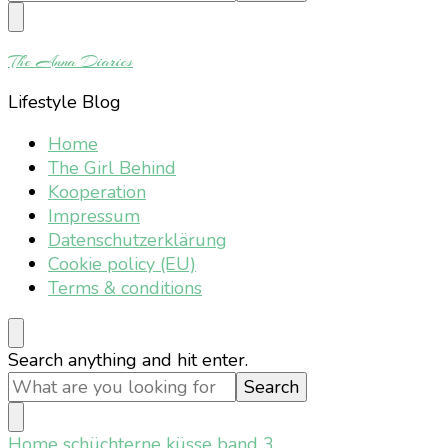
Something?
The Anna Diaries
Lifestyle Blog
Home
The Girl Behind
Kooperation
Impressum
Datenschutzerklärung
Cookie policy (EU)
Terms & conditions
Looking
Search anything and hit enter.
for
Something?
Home
schüchterne küsse band 3