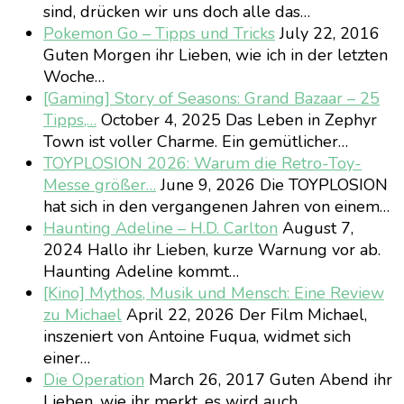
sind, drücken wir uns doch alle das…
Pokemon Go – Tipps und Tricks
July 22, 2016
Guten Morgen ihr Lieben, wie ich in der letzten
Woche…
[Gaming] Story of Seasons: Grand Bazaar – 25
Tipps,…
October 4, 2025
Das Leben in Zephyr
Town ist voller Charme. Ein gemütlicher…
TOYPLOSION 2026: Warum die Retro-Toy-
Messe größer…
June 9, 2026
Die TOYPLOSION
hat sich in den vergangenen Jahren von einem…
Haunting Adeline – H.D. Carlton
August 7,
2024
Hallo ihr Lieben, kurze Warnung vor ab.
Haunting Adeline kommt…
[Kino] Mythos, Musik und Mensch: Eine Review
zu Michael
April 22, 2026
Der Film Michael,
inszeniert von Antoine Fuqua, widmet sich
einer…
Die Operation
March 26, 2017
Guten Abend ihr
Lieben, wie ihr merkt, es wird auch…