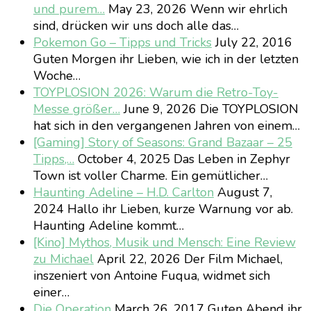
und purem…
May 23, 2026
Wenn wir ehrlich
sind, drücken wir uns doch alle das…
Pokemon Go – Tipps und Tricks
July 22, 2016
Guten Morgen ihr Lieben, wie ich in der letzten
Woche…
TOYPLOSION 2026: Warum die Retro-Toy-
Messe größer…
June 9, 2026
Die TOYPLOSION
hat sich in den vergangenen Jahren von einem…
[Gaming] Story of Seasons: Grand Bazaar – 25
Tipps,…
October 4, 2025
Das Leben in Zephyr
Town ist voller Charme. Ein gemütlicher…
Haunting Adeline – H.D. Carlton
August 7,
2024
Hallo ihr Lieben, kurze Warnung vor ab.
Haunting Adeline kommt…
[Kino] Mythos, Musik und Mensch: Eine Review
zu Michael
April 22, 2026
Der Film Michael,
inszeniert von Antoine Fuqua, widmet sich
einer…
Die Operation
March 26, 2017
Guten Abend ihr