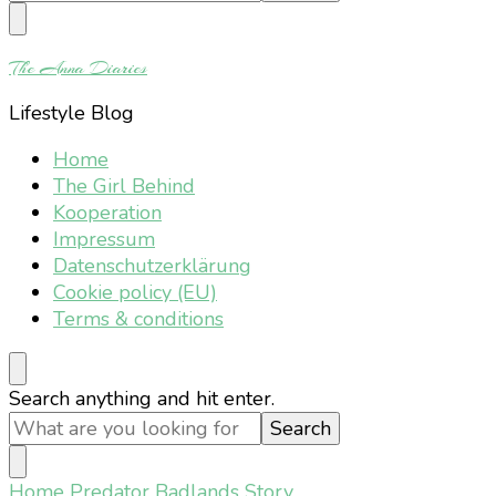
Something?
The Anna Diaries
Lifestyle Blog
Home
The Girl Behind
Kooperation
Impressum
Datenschutzerklärung
Cookie policy (EU)
Terms & conditions
Looking
Search anything and hit enter.
for
Something?
Home
Predator Badlands Story