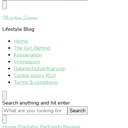
Something?
The Anna Diaries
Lifestyle Blog
Home
The Girl Behind
Kooperation
Impressum
Datenschutzerklärung
Cookie policy (EU)
Terms & conditions
Looking
Search anything and hit enter.
for
Something?
Home
Predator Badlands Review