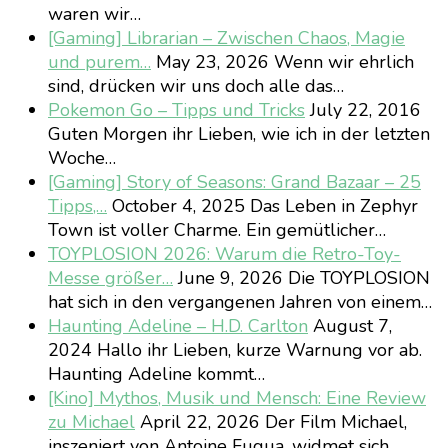
waren wir…
[Gaming] Librarian – Zwischen Chaos, Magie
und purem…
May 23, 2026
Wenn wir ehrlich
sind, drücken wir uns doch alle das…
Pokemon Go – Tipps und Tricks
July 22, 2016
Guten Morgen ihr Lieben, wie ich in der letzten
Woche…
[Gaming] Story of Seasons: Grand Bazaar – 25
Tipps,…
October 4, 2025
Das Leben in Zephyr
Town ist voller Charme. Ein gemütlicher…
TOYPLOSION 2026: Warum die Retro-Toy-
Messe größer…
June 9, 2026
Die TOYPLOSION
hat sich in den vergangenen Jahren von einem…
Haunting Adeline – H.D. Carlton
August 7,
2024
Hallo ihr Lieben, kurze Warnung vor ab.
Haunting Adeline kommt…
[Kino] Mythos, Musik und Mensch: Eine Review
zu Michael
April 22, 2026
Der Film Michael,
inszeniert von Antoine Fuqua, widmet sich