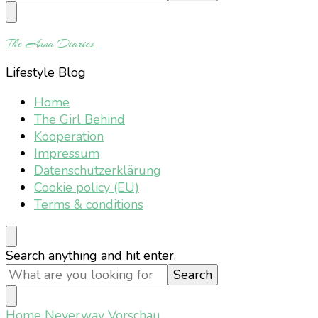
Something?
The Anna Diaries
Lifestyle Blog
Home
The Girl Behind
Kooperation
Impressum
Datenschutzerklärung
Cookie policy (EU)
Terms & conditions
Looking
Search anything and hit enter.
for
Something?
Home
Neverway Vorschau