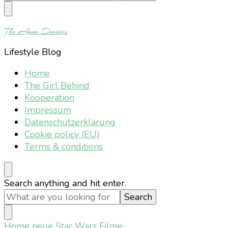
Something?
The Anna Diaries
Lifestyle Blog
Home
The Girl Behind
Kooperation
Impressum
Datenschutzerklärung
Cookie policy (EU)
Terms & conditions
Looking
Search anything and hit enter.
for
Something?
Home
neue Star Wars Filme