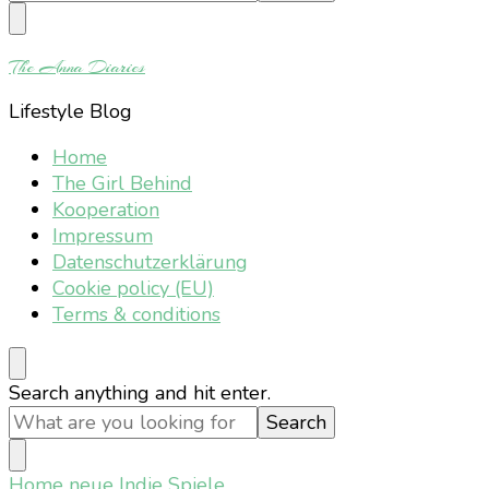
Something?
The Anna Diaries
Lifestyle Blog
Home
The Girl Behind
Kooperation
Impressum
Datenschutzerklärung
Cookie policy (EU)
Terms & conditions
Looking
Search anything and hit enter.
for
Something?
Home
neue Indie Spiele