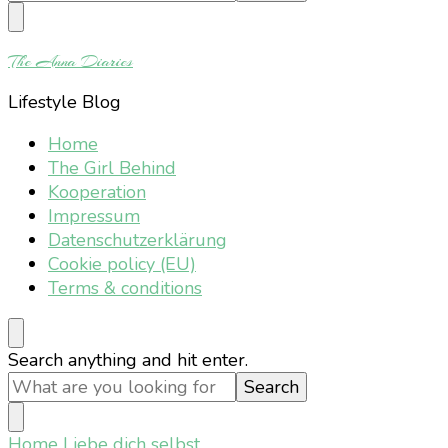
Something?
The Anna Diaries
Lifestyle Blog
Home
The Girl Behind
Kooperation
Impressum
Datenschutzerklärung
Cookie policy (EU)
Terms & conditions
Looking
Search anything and hit enter.
for
Something?
Home
Liebe dich selbst