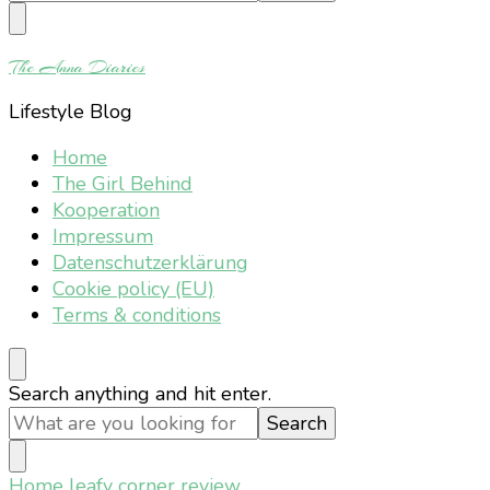
Something?
The Anna Diaries
Lifestyle Blog
Home
The Girl Behind
Kooperation
Impressum
Datenschutzerklärung
Cookie policy (EU)
Terms & conditions
Looking
Search anything and hit enter.
for
Something?
Home
leafy corner review