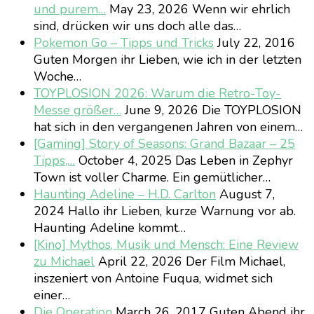
und purem…
May 23, 2026
Wenn wir ehrlich
sind, drücken wir uns doch alle das…
Pokemon Go – Tipps und Tricks
July 22, 2016
Guten Morgen ihr Lieben, wie ich in der letzten
Woche…
TOYPLOSION 2026: Warum die Retro-Toy-
Messe größer…
June 9, 2026
Die TOYPLOSION
hat sich in den vergangenen Jahren von einem…
[Gaming] Story of Seasons: Grand Bazaar – 25
Tipps,…
October 4, 2025
Das Leben in Zephyr
Town ist voller Charme. Ein gemütlicher…
Haunting Adeline – H.D. Carlton
August 7,
2024
Hallo ihr Lieben, kurze Warnung vor ab.
Haunting Adeline kommt…
[Kino] Mythos, Musik und Mensch: Eine Review
zu Michael
April 22, 2026
Der Film Michael,
inszeniert von Antoine Fuqua, widmet sich
einer…
Die Operation
March 26, 2017
Guten Abend ihr