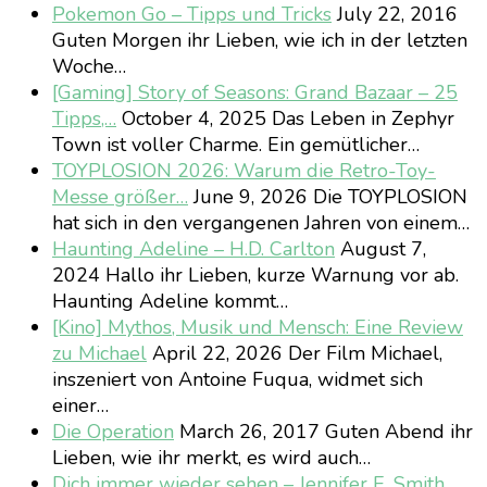
Pokemon Go – Tipps und Tricks
July 22, 2016
Guten Morgen ihr Lieben, wie ich in der letzten
Woche…
[Gaming] Story of Seasons: Grand Bazaar – 25
Tipps,…
October 4, 2025
Das Leben in Zephyr
Town ist voller Charme. Ein gemütlicher…
TOYPLOSION 2026: Warum die Retro-Toy-
Messe größer…
June 9, 2026
Die TOYPLOSION
hat sich in den vergangenen Jahren von einem…
Haunting Adeline – H.D. Carlton
August 7,
2024
Hallo ihr Lieben, kurze Warnung vor ab.
Haunting Adeline kommt…
[Kino] Mythos, Musik und Mensch: Eine Review
zu Michael
April 22, 2026
Der Film Michael,
inszeniert von Antoine Fuqua, widmet sich
einer…
Die Operation
March 26, 2017
Guten Abend ihr
Lieben, wie ihr merkt, es wird auch…
Dich immer wieder sehen – Jennifer E. Smith