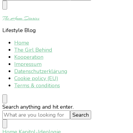
Something?
The Anna Diaries
Lifestyle Blog
Home
The Girl Behind
Kooperation
Impressum
Datenschutzerklärung
Cookie policy (EU)
Terms & conditions
Looking
Search anything and hit enter.
for
Something?
Home
Kapitol-Ideologie