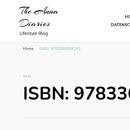
The Anna
H
Diaries
DATENS
Lifestyle Blog
Home
ISBN: 9783365004241
TAG
ISBN: 9783