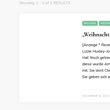
Showing: 1 - 1 of 1 RESULTS
BÜCHER
REZEN
„Weihnacht
[Anzeige * Reze
Lizzie Huxley-Jo
Haf, frisch getr
diese wurde Amb
mit. Sie lernt C
Sie geben sich a
DECEMBER 8, 2023