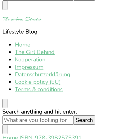
Something?
The Anna Diaries
Lifestyle Blog
Home
The Girl Behind
Kooperation
Impressum
Datenschutzerklärung
Cookie policy (EU)
Terms & conditions
Looking
Search anything and hit enter.
for
Something?
Home
ISBN: 978-3982575391