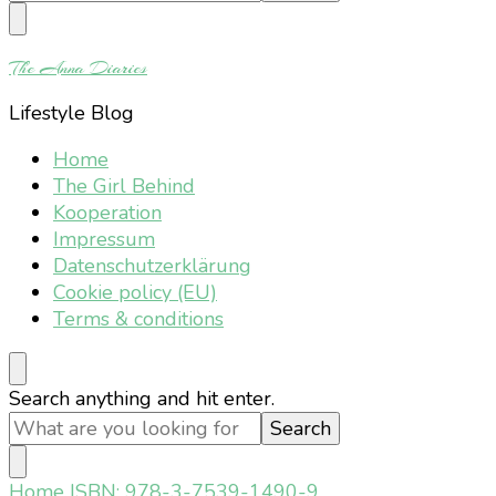
Something?
The Anna Diaries
Lifestyle Blog
Home
The Girl Behind
Kooperation
Impressum
Datenschutzerklärung
Cookie policy (EU)
Terms & conditions
Looking
Search anything and hit enter.
for
Something?
Home
ISBN: 978-3-7539-1490-9