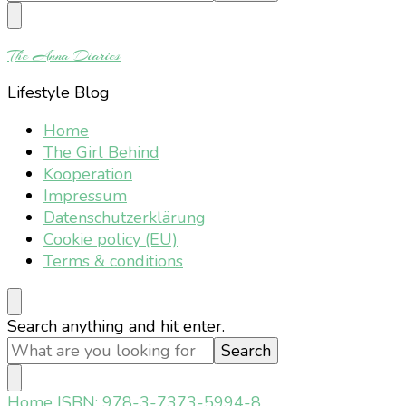
Something?
The Anna Diaries
Lifestyle Blog
Home
The Girl Behind
Kooperation
Impressum
Datenschutzerklärung
Cookie policy (EU)
Terms & conditions
Looking
Search anything and hit enter.
for
Something?
Home
ISBN: 978-3-7373-5994-8