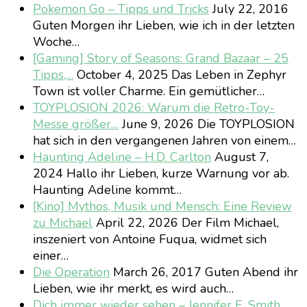
Pokemon Go – Tipps und Tricks
July 22, 2016
Guten Morgen ihr Lieben, wie ich in der letzten
Woche…
[Gaming] Story of Seasons: Grand Bazaar – 25
Tipps,…
October 4, 2025
Das Leben in Zephyr
Town ist voller Charme. Ein gemütlicher…
TOYPLOSION 2026: Warum die Retro-Toy-
Messe größer…
June 9, 2026
Die TOYPLOSION
hat sich in den vergangenen Jahren von einem…
Haunting Adeline – H.D. Carlton
August 7,
2024
Hallo ihr Lieben, kurze Warnung vor ab.
Haunting Adeline kommt…
[Kino] Mythos, Musik und Mensch: Eine Review
zu Michael
April 22, 2026
Der Film Michael,
inszeniert von Antoine Fuqua, widmet sich
einer…
Die Operation
March 26, 2017
Guten Abend ihr
Lieben, wie ihr merkt, es wird auch…
Dich immer wieder sehen – Jennifer E. Smith