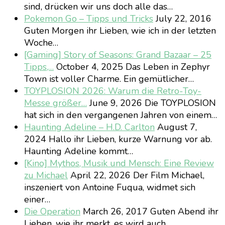
sind, drücken wir uns doch alle das…
Pokemon Go – Tipps und Tricks
July 22, 2016
Guten Morgen ihr Lieben, wie ich in der letzten
Woche…
[Gaming] Story of Seasons: Grand Bazaar – 25
Tipps,…
October 4, 2025
Das Leben in Zephyr
Town ist voller Charme. Ein gemütlicher…
TOYPLOSION 2026: Warum die Retro-Toy-
Messe größer…
June 9, 2026
Die TOYPLOSION
hat sich in den vergangenen Jahren von einem…
Haunting Adeline – H.D. Carlton
August 7,
2024
Hallo ihr Lieben, kurze Warnung vor ab.
Haunting Adeline kommt…
[Kino] Mythos, Musik und Mensch: Eine Review
zu Michael
April 22, 2026
Der Film Michael,
inszeniert von Antoine Fuqua, widmet sich
einer…
Die Operation
March 26, 2017
Guten Abend ihr
Lieben, wie ihr merkt, es wird auch…