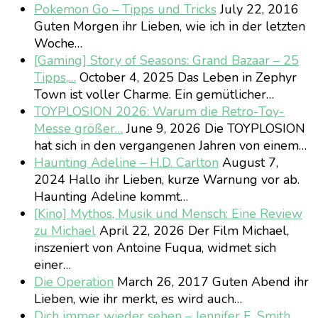
Pokemon Go – Tipps und Tricks
July 22, 2016
Guten Morgen ihr Lieben, wie ich in der letzten
Woche…
[Gaming] Story of Seasons: Grand Bazaar – 25
Tipps,…
October 4, 2025
Das Leben in Zephyr
Town ist voller Charme. Ein gemütlicher…
TOYPLOSION 2026: Warum die Retro-Toy-
Messe größer…
June 9, 2026
Die TOYPLOSION
hat sich in den vergangenen Jahren von einem…
Haunting Adeline – H.D. Carlton
August 7,
2024
Hallo ihr Lieben, kurze Warnung vor ab.
Haunting Adeline kommt…
[Kino] Mythos, Musik und Mensch: Eine Review
zu Michael
April 22, 2026
Der Film Michael,
inszeniert von Antoine Fuqua, widmet sich
einer…
Die Operation
March 26, 2017
Guten Abend ihr
Lieben, wie ihr merkt, es wird auch…
Dich immer wieder sehen – Jennifer E. Smith