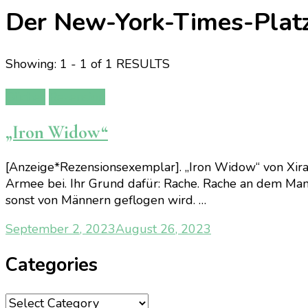
Der New-York-Times-Platz
Showing: 1 - 1 of 1 RESULTS
Bücher
Rezension
„Iron Widow“
[Anzeige*Rezensionsexemplar]. „Iron Widow“ von Xiran J
Armee bei. Ihr Grund dafür: Rache. Rache an dem Mann,
sonst von Männern geflogen wird. …
September 2, 2023
August 26, 2023
Categories
Categories