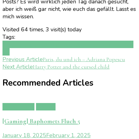
Posts? Es wird wirklich jeden Tag danach gesucht,
aber ich weiß gar nicht, wie euch das gefällt. Lasst es
mich wissen.
Visited 64 times, 3 visit(s) today
Tags:
Entwicklungen
Gaming
Handyapp
Pokemon
Pokemon
Go
Post
Previous Article
Paris, du und ich – Adriana Popescu
Next Article
Harry Potter and the cursed child
Navigation
Recommended Articles
Gamereview
Gaming
[Gaming] Baphomets Fluch 5
January 18, 2025
February 1, 2025