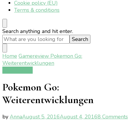
Cookie policy (EU)
Terms & conditions
Looking
Search anything and hit enter.
for
Something?
Home
Gamereview
Pokemon Go:
Weiterentwicklungen
Gamereview
Pokemon Go:
Weiterentwicklungen
o
by
Anna
August 5, 2016
August 4, 2016
8 Comments
P
G