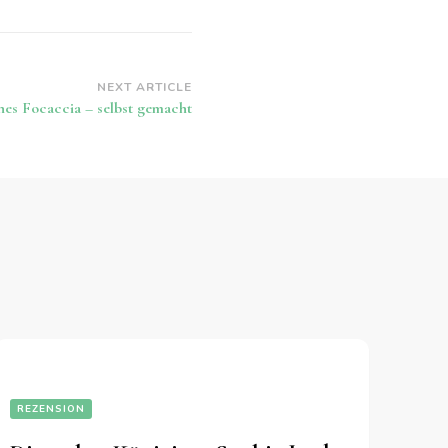
NEXT ARTICLE
hes Focaccia – selbst gemacht
REZENSION