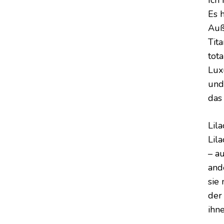
Ich
Es 
Auß
Tit
tota
Lux
und
das
Lil
Lila
– a
and
sie 
der
ihn