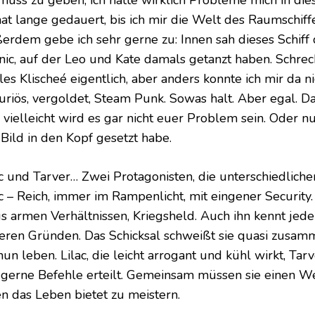
 muss zu geben, ich hatte wirklich Probleme mich in die
hat lange gedauert, bis ich mir die Welt des Raumschiff
erdem gebe ich sehr gerne zu: Innen sah dieses Schiff 
anic, auf der Leo und Kate damals getanzt haben. Schreck
les Klischeé eigentlich, aber anders konnte ich mir da ni
uriös, vergoldet, Steam Punk. Sowas halt. Aber egal. 
 vielleicht wird es gar nicht euer Problem sein. Oder nu
 Bild in den Kopf gesetzt habe.
ac und Tarver… Zwei Protagonisten, die unterschiedlicher
c – Reich, immer im Rampenlicht, mit eingener Security. 
us armen Verhältnissen, Kriegsheld. Auch ihn kennt jed
eren Gründen. Das Schicksal schweißt sie quasi zusa
nun leben. Lilac, die leicht arrogant und kühl wirkt, Tar
 gerne Befehle erteilt. Gemeinsam müssen sie einen We
en das Leben bietet zu meistern.