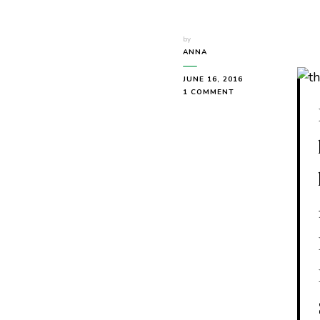
by
ANNA
JUNE 16, 2016
ON
1 COMMENT
THESE
BROKEN
STARS
–
AMIE
KAUFMAN
UND
MEGAN
SPOONER