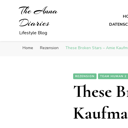
The Anna
H
Diaries
DATENS
Lifestyle Blog
Home
Rezension
These Broken Stars – Amie Kauf
REZENSION
TEAM HUMAN 2
These B
Kaufma