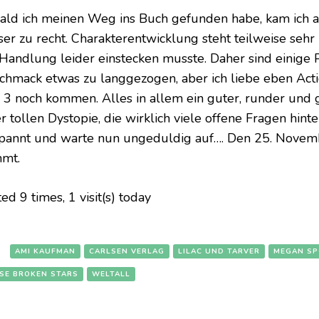
ald ich meinen Weg ins Buch gefunden habe, kam ich 
ser zu recht. Charakterentwicklung steht teilweise seh
 Handlung leider einstecken musste. Daher sind einige
chmack etwas zu langgezogen, aber ich liebe eben Action
 3 noch kommen. Alles in allem ein guter, runder und
r tollen Dystopie, die wirklich viele offene Fragen hinte
pannt und warte nun ungeduldig auf…. Den 25. Novem
mt.
ted 9 times, 1 visit(s) today
:
AMI KAUFMAN
CARLSEN VERLAG
LILAC UND TARVER
MEGAN S
SE BROKEN STARS
WELTALL