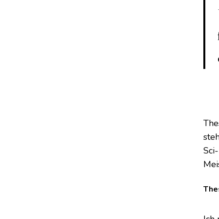
The
steh
Sci-
Mei
Thes