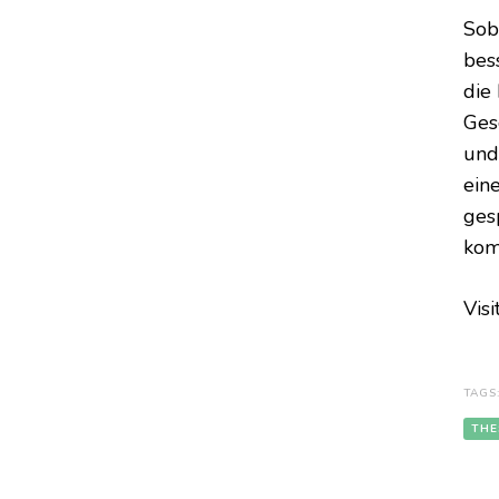
Sob
bes
die
Ges
und
eine
ges
kom
Visi
TAGS
THE