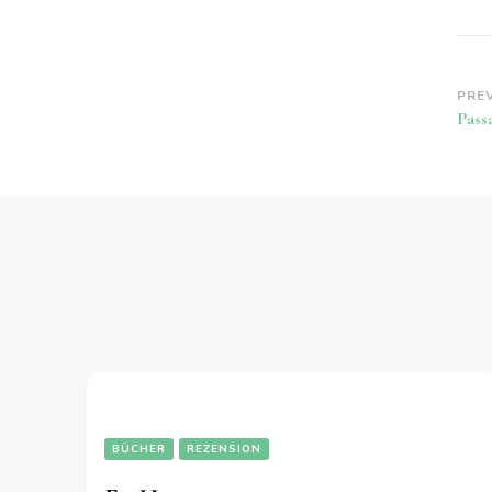
Po
PRE
Passa
Na
BÜCHER
REZENSION