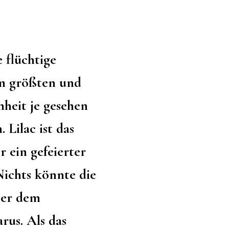
e flüchtige
m größten und
hheit je gesehen
n.
Lilac
ist das
r
ein gefeierter
Nichts könnte die
ßer dem
rus. Als das