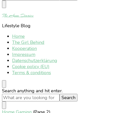
Something?
The Anna Diaries
Lifestyle Blog
Home
The Girl Behind
Kooperation
Impressum
Datenschutzerklärung
Cookie policy (EU)
Terms & conditions
Looking
Search anything and hit enter.
for
Something?
Home
Gaming
(Page 2)