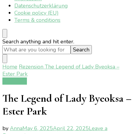
Datenschutzerklärung
Cookie policy (EU)
Terms & conditions
Looking
Search anything and hit enter.
for
Something?
Home
Rezension
The Legend of Lady Byeoksa –
Ester Park
Rezension
The Legend of Lady Byeoksa –
Ester Park
by
Anna
May 6, 2025
April 22, 2025
Leave a