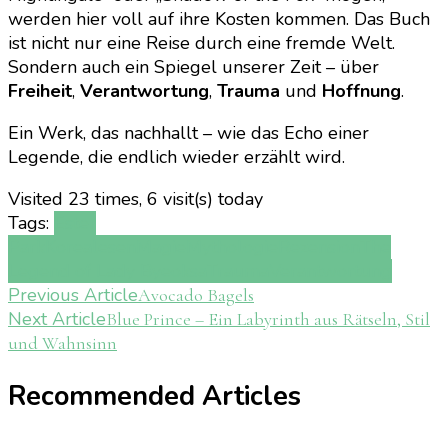
werden hier voll auf ihre Kosten kommen. Das Buch
ist nicht nur eine Reise durch eine fremde Welt.
Sondern auch ein Spiegel unserer Zeit – über
Freiheit
,
Verantwortung
,
Trauma
und
Hoffnung
.
Ein Werk, das nachhallt – wie das Echo einer
Legende, die endlich wieder erzählt wird.
Visited 23 times, 6 visit(s) today
Tags:
Ester
Park
Korea
lesen
Magie
Mythologie
Rezension
The
Legend of Lady Byeoksa
Trauma
Verantwortung
Post
Previous Article
Avocado Bagels
Next Article
Blue Prince – Ein Labyrinth aus Rätseln, Stil
Navigation
und Wahnsinn
Recommended Articles