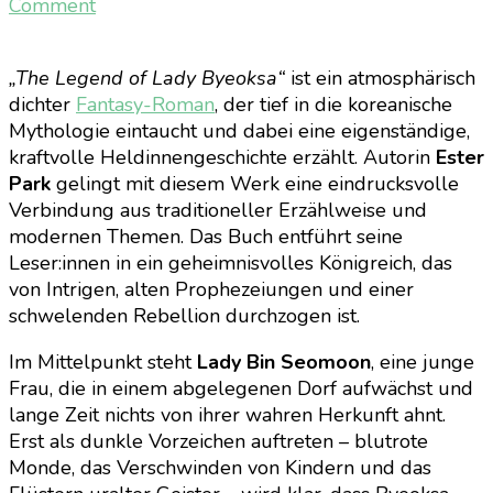
on
Comment
The
Legend
„The Legend of Lady Byeoksa“
ist ein atmosphärisch
of
dichter
Fantasy-Roman
, der tief in die koreanische
Lady
Mythologie eintaucht und dabei eine eigenständige,
Byeoksa
kraftvolle Heldinnengeschichte erzählt. Autorin
Ester
–
Park
gelingt mit diesem Werk eine eindrucksvolle
Ester
Verbindung aus traditioneller Erzählweise und
Park
modernen Themen. Das Buch entführt seine
Leser:innen in ein geheimnisvolles Königreich, das
von Intrigen, alten Prophezeiungen und einer
schwelenden Rebellion durchzogen ist.
Im Mittelpunkt steht
Lady Bin Seomoon
, eine junge
Frau, die in einem abgelegenen Dorf aufwächst und
lange Zeit nichts von ihrer wahren Herkunft ahnt.
Erst als dunkle Vorzeichen auftreten – blutrote
Monde, das Verschwinden von Kindern und das