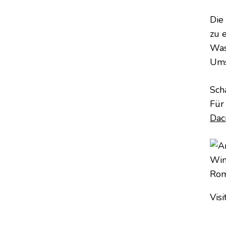
Die
zu 
Was
Ums
Sch
Für
Dac
Visi