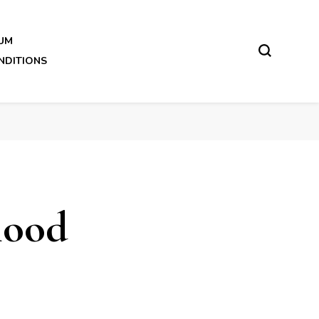
UM
NDITIONS
lood