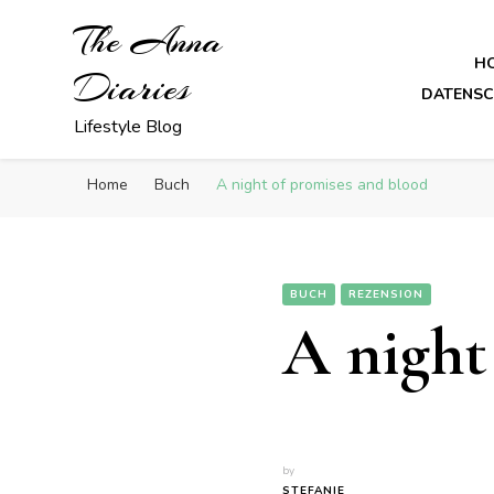
The Anna
H
Diaries
DATENS
Lifestyle Blog
Home
Buch
A night of promises and blood
BUCH
REZENSION
A night
by
STEFANIE