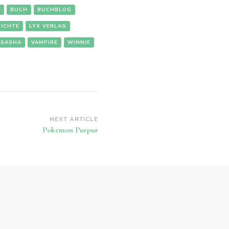
E
BUCH
BUCHBLOG
HICHTE
LYX VERLAG
SASHA
VAMPIRE
WINNIE
NEXT ARTICLE
Pokemon Purpur