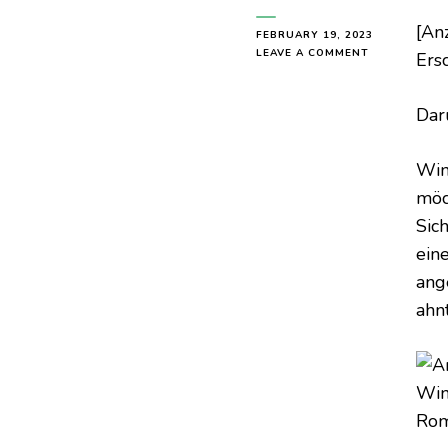
[An
FEBRUARY 19, 2023
ON
LEAVE A COMMENT
Ers
A
NIGHT
OF
Dar
PROMISES
AND
BLOOD
Win
möch
Sic
ein
ang
ahn