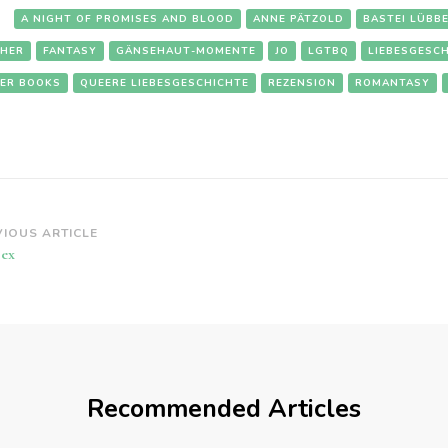
:
A NIGHT OF PROMISES AND BLOOD
ANNE PÄTZOLD
BASTEI LÜBB
HER
FANTASY
GÄNSEHAUT-MOMENTE
JO
LGTBQ
LIEBESGESC
ER BOOKS
QUEERE LIEBESGESCHICHTE
REZENSION
ROMANTASY
st
VIOUS ARTICLE
ex
vigation
Recommended Articles