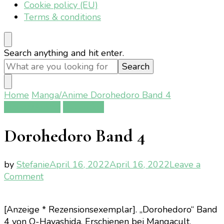
Cookie policy (EU)
Terms & conditions
Looking
Search anything and hit enter.
for
Something?
Home
Manga/Anime
Dorohedoro Band 4
Manga/Anime
Rezension
Dorohedoro Band 4
by
Stefanie
April 16, 2022
April 16, 2022
Leave a
on
Comment
Dorohedoro
Band
[Anzeige * Rezensionsexemplar]. „Dorohedoro“ Band
4
4 von Q-Hayashida. Erschienen bei Mangacult.