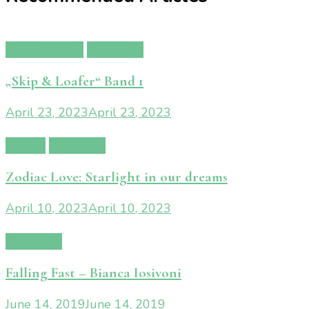
Manga/Anime
Rezension
„Skip & Loafer“ Band 1
April 23, 2023
April 23, 2023
Bücher
Rezension
Zodiac Love: Starlight in our dreams
April 10, 2023
April 10, 2023
Rezension
Falling Fast – Bianca Iosivoni
June 14, 2019
June 14, 2019