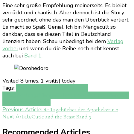
Eine sehr große Empfehlung meinerseits. Es bleibt
verrückt und chaotisch. Aber dennoch ist die Story
sehr geordnet, ohne das man den Überblick verliert.
Es macht so Spaß. Genial. Ich bin Mangacult so
dankbar, dass sie diesen Titel in Deutschland
lizenziert haben. Schau unbedingt bei dem
Verlag
vorbei
und wenn du die Reihe noch nicht kennst
auch bei
Band 1
.
Visited 8 times, 1 visit(s) today
Tags:
dorohedoro
Dorohedoro Band
4
Magier
Manga
MangaCult
mystery
Mystery Manga
q-
hayashida
Rezension
Post
Previous Article
Die Tagebücher der Apothekerin 2
Next Article
Cutie and the Beast Band 3
Navigation
Recommended Articles