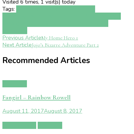
Visited 6 times, 1 visit(s) today
Tags:
Altraverse
Fantasy
Im Namen der
Meerjungfrau
Im Namen der Meerjungfrau Band
1
Manga
Miya Tashiro
Rezension
shojo
Yoshino
Fumikawa
Post
Previous Article
My Home Hero 1
Next Article
Jojo’s Bizarre Adventure Part 2
Navigation
Recommended Articles
Rezension
Fangirl – Rainbow Rowell
August 11, 2017
August 8, 2017
Manga/Anime
Rezension