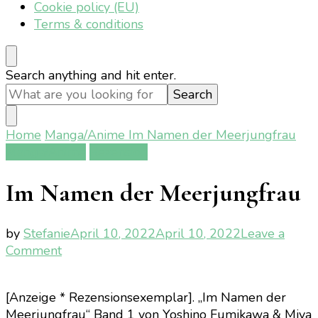
Cookie policy (EU)
Terms & conditions
Looking
Search anything and hit enter.
for
Something?
Home
Manga/Anime
Im Namen der Meerjungfrau
Manga/Anime
Rezension
Im Namen der Meerjungfrau
by
Stefanie
April 10, 2022
April 10, 2022
Leave a
on
Comment
Im
Namen
[Anzeige * Rezensionsexemplar]. „Im Namen der
der
Meerjungfrau“ Band 1 von Yoshino Fumikawa & Miya