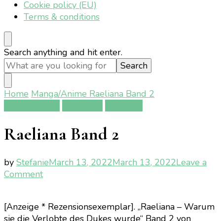
Cookie policy (EU)
Terms & conditions
Looking
Search anything and hit enter.
for
Something?
Home
Manga/Anime
Raeliana Band 2
Manga/Anime
Rezension
Webtoon
Raeliana Band 2
by
Stefanie
March 13, 2022
March 13, 2022
Leave a
on
Comment
Raeliana
Band
[Anzeige * Rezensionsexemplar]. „Raeliana – Warum
2
sie die Verlobte des Dukes wurde“ Band 2 von