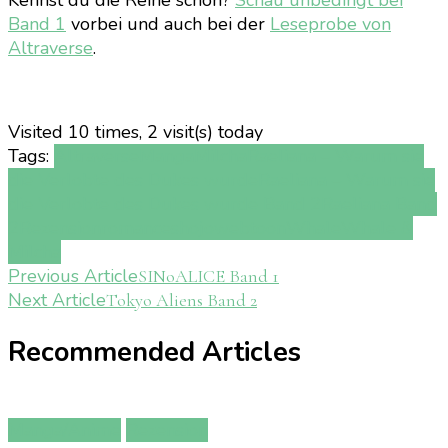
Band 1
vorbei und auch bei der
Leseprobe von
Altraverse
.
Visited 10 times, 2 visit(s) today
Tags:
Altraverse
Manga
Milcha
Raeliana – Warum sie
die Verlobte des Dukes wurde
Raeliana – Warum sie
die Verlobte des Dukes wurde Band 2
Raeliana Band
2
Rezension
romance
shojo
webtoon
Whale
Whale &
Milcha
Post
Previous Article
SINoALICE Band 1
Next Article
Tokyo Aliens Band 2
Navigation
Recommended Articles
Manga/Anime
Rezension