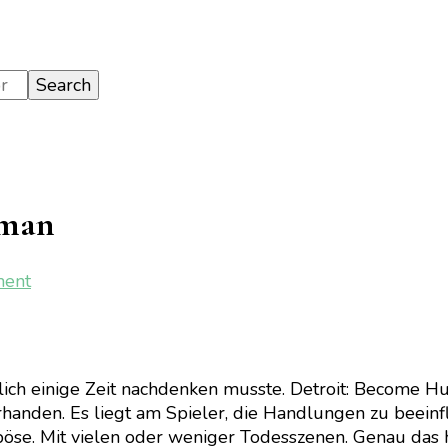
uman
on
ment
[Gaming]
Detroit:
Become
Human
lich einige Zeit nachdenken musste. Detroit: Become H
rhanden. Es liegt am Spieler, die Handlungen zu beeinf
 böse. Mit vielen oder weniger Todesszenen. Genau das h