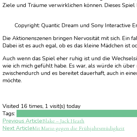
Ziele und Träume verwirklichen können. Dieses Spiel 
Copyright: Quantic Dream und Sony Interactive E
Die Aktionenszenen bringen Nervosität mit sich. Ein f
Dabei ist es auch egal, ob es das kleine Mädchen ist 
Auch wenn das Spiel eher ruhig ist und die Wechselsic
wie ich mich gefühlt habe. Es war, als würde ich über m
zwischendurch und es bereitet dauerhaft, auch in ein
möchte.
Visited 16 times, 1 visit(s) today
Tags:
Android
Detroit
Detroit: Become Human
Playstati
Post
Previous Article
Blake – Jack Heath
Next Article
Mit Mario gegen die Frühjahrsmüdigkeit
Navigation