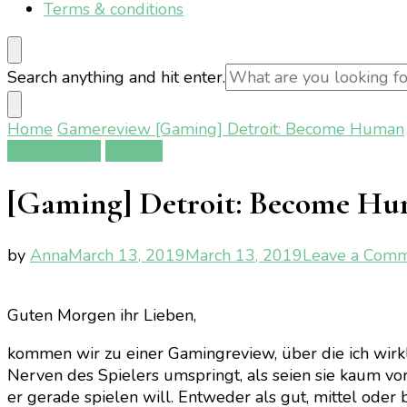
Terms & conditions
Looking
Search anything and hit enter.
for
Something?
Home
Gamereview
[Gaming] Detroit: Become Human
Gamereview
Gaming
[Gaming] Detroit: Become H
by
Anna
March 13, 2019
March 13, 2019
Leave a Com
Guten Morgen ihr Lieben,
kommen wir zu einer Gamingreview, über die ich wirk
Nerven des Spielers umspringt, als seien sie kaum vo
er gerade spielen will. Entweder als gut, mittel oder