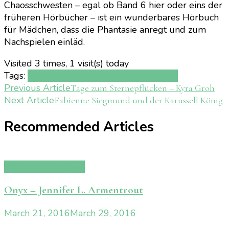
Chaosschwesten – egal ob Band 6 hier oder eins der
früheren Hörbücher – ist ein wunderbares Hörbuch
für Mädchen, dass die Phantasie anregt und zum
Nachspielen einläd.
Visited 3 times, 1 visit(s) today
Tags:
Chaosschwestern
Hörbuch
Rezension
Post
Previous Article
Tage zum Sternepflücken – Kyra Groh
Next Article
Fabienne Siegmund und der Karussell König
Navigation
Recommended Articles
Hörbuch Rezension
Onyx – Jennifer L. Armentrout
March 21, 2016
March 29, 2016