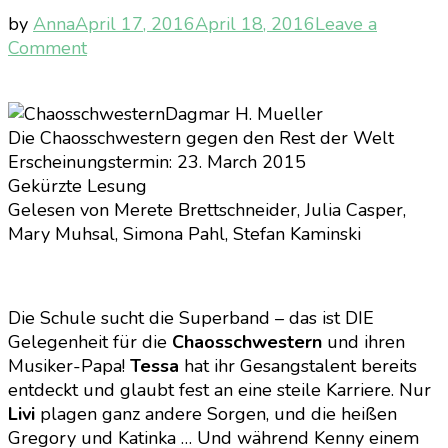
by
Anna
April 17, 2016
April 18, 2016
Leave a
on
Comment
Die
Chaosschwestern
Dagmar H. Mueller
gegen
Die Chaosschwestern gegen den Rest der Welt
den
Erscheinungstermin: 23. March 2015
Rest
Gekürzte Lesung
der
Gelesen von Merete Brettschneider, Julia Casper,
Welt
Mary Muhsal, Simona Pahl, Stefan Kaminski
–
Dagmar
H.
Mueller
Die Schule sucht die Superband – das ist DIE
Gelegenheit für die
Chaosschwestern
und ihren
Musiker-Papa!
Tessa
hat ihr Gesangstalent bereits
entdeckt und glaubt fest an eine steile Karriere. Nur
Livi
plagen ganz andere Sorgen, und die heißen
Gregory und Katinka … Und während Kenny einem