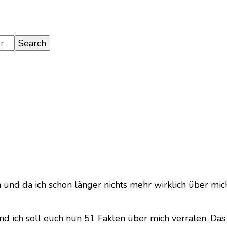
ten
d
 und da ich schon länger nichts mehr wirklich über mic
gen
 ich soll euch nun 51 Fakten über mich verraten. Das i