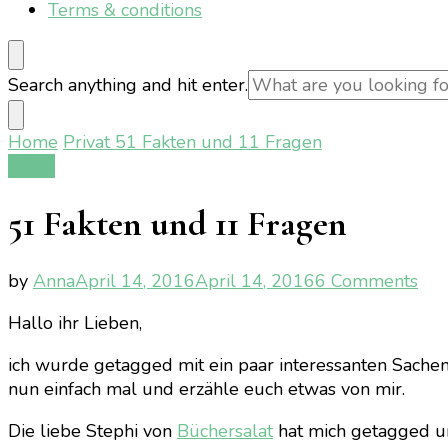
Terms & conditions
Looking
Search anything and hit enter.
for
Something?
Home
Privat
51 Fakten und 11 Fragen
Privat
51 Fakten und 11 Fragen
on
by
Anna
April 14, 2016
April 14, 2016
6 Comments
51
Hallo ihr Lieben,
Fak
un
ich wurde getagged mit ein paar interessanten Sachen
11
nun einfach mal und erzähle euch etwas von mir.
Fra
Die liebe Stephi von
Büchersalat
hat mich getagged und