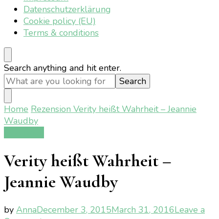
Datenschutzerklärung
Cookie policy (EU)
Terms & conditions
Looking
Search anything and hit enter.
for
Something?
Home
Rezension
Verity heißt Wahrheit – Jeannie
Waudby
Rezension
Verity heißt Wahrheit –
Jeannie Waudby
by
Anna
December 3, 2015
March 31, 2016
Leave a