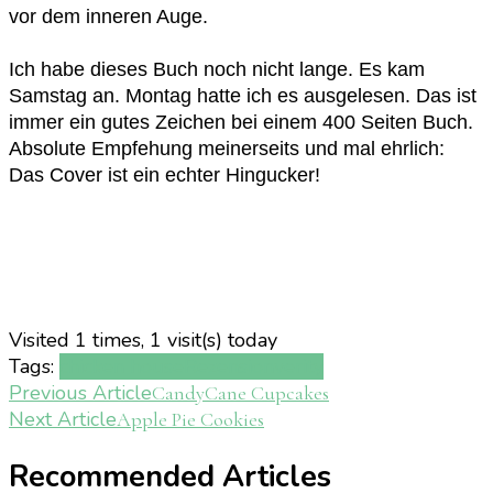
vor dem inneren Auge.
Ich habe dieses Buch noch nicht lange. Es kam
Samstag an. Montag hatte ich es ausgelesen. Das ist
immer ein gutes Zeichen bei einem 400 Seiten Buch.
Absolute Empfehung meinerseits und mal ehrlich:
Das Cover ist ein echter Hingucker!
Visited 1 times, 1 visit(s) today
Tags:
chicken house
Rezension
verity
Post
Previous Article
CandyCane Cupcakes
Next Article
Apple Pie Cookies
Navigation
Recommended Articles