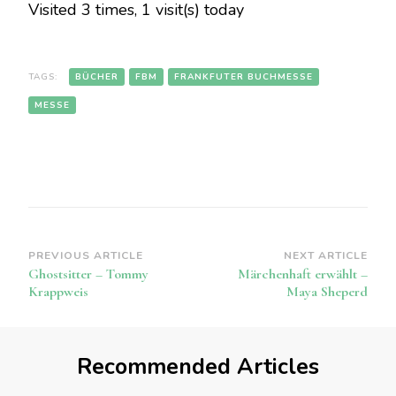
Visited 3 times, 1 visit(s) today
TAGS:
BÜCHER
FBM
FRANKFUTER BUCHMESSE
MESSE
Post
PREVIOUS ARTICLE
NEXT ARTICLE
Ghostsitter – Tommy
Märchenhaft erwählt –
Navigation
Krappweis
Maya Sheperd
Recommended Articles