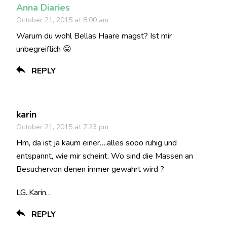
Anna Diaries
October 21, 2015 at 8:00 am
Warum du wohl Bellas Haare magst? Ist mir
unbegreiflich 😛
REPLY
karin
October 21, 2015 at 7:23 pm
Hm, da ist ja kaum einer….alles sooo ruhig und
entspannt, wie mir scheint. Wo sind die Massen an
Besuchervon denen immer gewahrt wird ?
LG..Karin…
REPLY