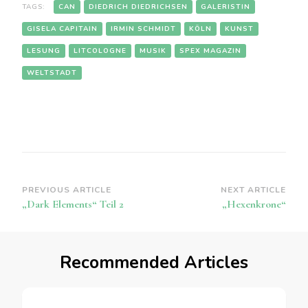
TAGS:
CAN
DIEDRICH DIEDRICHSEN
GALERISTIN
GISELA CAPITAIN
IRMIN SCHMIDT
KÖLN
KUNST
LESUNG
LITCOLOGNE
MUSIK
SPEX MAGAZIN
WELTSTADT
Post
PREVIOUS ARTICLE
NEXT ARTICLE
„Dark Elements“ Teil 2
„Hexenkrone“
Navigation
Recommended Articles