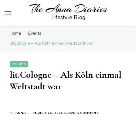
The Anna Diaries
Lifestyle Blog
Home
Events
lit.Cologne – Als Köln einmal Weltstadt war
EVENTS
lit.Cologne – Als Köln einmal
Weltstadt war
ON
by
ANNA
MARCH 14, 2024
LEAVE A COMMENT
LIT.COLOGNE
–
ALS
KÖLN