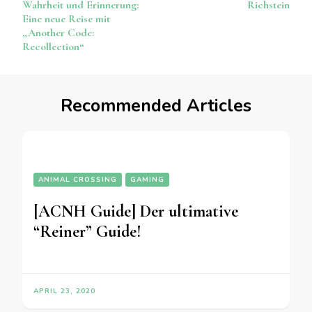
Navigation
Wahrheit und Erinnerung:
Richstein
Eine neue Reise mit
„Another Code:
Recollection“
Recommended Articles
ANIMAL CROSSING
GAMING
[ACNH Guide] Der ultimative
“Reiner” Guide!
APRIL 23, 2020