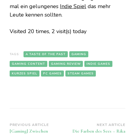
mal ein gelungenes
Indie Spiel
das mehr
Leute kennen sollten.
Visited 20 times, 2 visit(s) today
TAGS:
A TASTE OF THE PAST
GAMING
GAMING CONTENT
GAMING REVIEW
INDIE GAMES
KURZES SPIEL
PC GAMES
STEAM GAMES
Post
PREVIOUS ARTICLE
NEXT ARTICLE
[Gaming] Zwischen
Die Farben des Sees – Rika