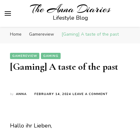
The Anna Diaries
Lifestyle Blog
Home
Gamereview
[Gaming] A taste of the past
GAMEREVIEW
GAMING
[Gaming] A taste of the past
ON
by
ANNA
FEBRUARY 14, 2024
LEAVE A COMMENT
[GAMING]
A
TASTE
OF
THE
Hallo ihr Lieben,
PAST