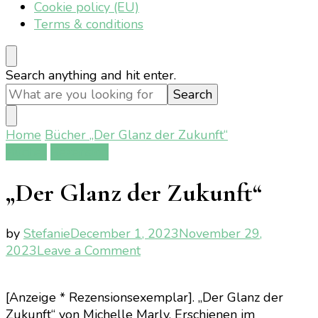
Cookie policy (EU)
Terms & conditions
Looking
Search anything and hit enter.
for
Something?
Home
Bücher
„Der Glanz der Zukunft“
Bücher
Rezension
„Der Glanz der Zukunft“
by
Stefanie
December 1, 2023
November 29,
on
2023
Leave a Comment
„Der
Glanz
[Anzeige * Rezensionsexemplar]. „Der Glanz der
der
Zukunft“ von Michelle Marly. Erschienen im