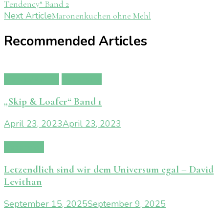
Tendency“ Band 2
Navigation
Next Article
Maronenkuchen ohne Mehl
Recommended Articles
Manga/Anime
Rezension
„Skip & Loafer“ Band 1
April 23, 2023
April 23, 2023
Rezension
Letzendlich sind wir dem Universum egal – David
Levithan
September 15, 2025
September 9, 2025