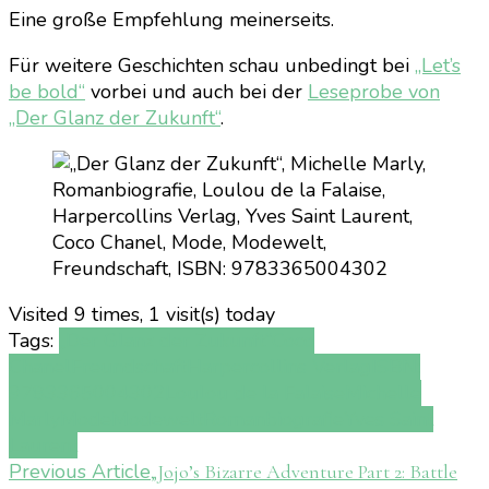
Eine große Empfehlung meinerseits.
Für weitere Geschichten schau unbedingt bei
„Let’s
be bold“
vorbei und auch bei der
Leseprobe von
„Der Glanz der Zukunft“
.
Visited 9 times, 1 visit(s) today
Tags:
„Der Glanz der Zukunft“
Coco
Chanel
Freundschaft
Harpercollins Verlag
ISBN:
9783365004302
Loulou de la Falaise
Michelle
Marly
Mode
Modewelt
Romanbiografie
Yves Saint
Laurent
Post
Previous Article
„Jojo’s Bizarre Adventure Part 2: Battle