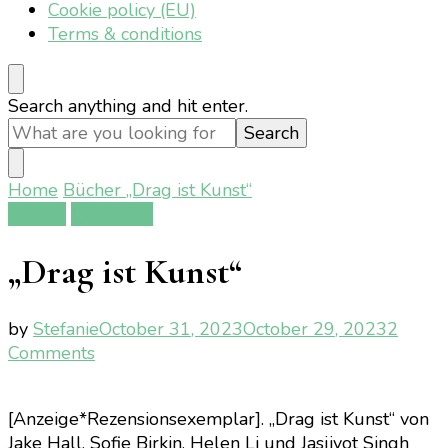
Cookie policy (EU)
Terms & conditions
Looking
Search anything and hit enter.
for
Something?
Home
Bücher
„Drag ist Kunst“
Bücher
Rezension
„Drag ist Kunst“
by
Stefanie
October 31, 2023
October 29, 2023
2
on
Comments
„Drag
ist
[Anzeige*Rezensionsexemplar]. „Drag ist Kunst“ von
Kunst“
Jake Hall, Sofie Birkin, Helen Li und Jasjiyot Singh