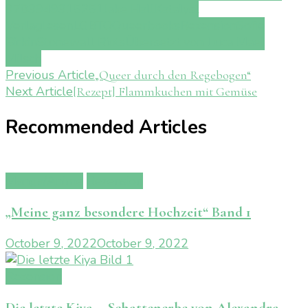
9783949315251
Jake Hall
Katalyst
Verlag
lesen
LGBTQ
Queerbooks
Rezension
Sofie
Birkin
Stonewall Riots
Übersetzt von Luca Mael
Milsch
Post
Previous Article
„Queer durch den Regebogen“
Next Article
[Rezept] Flammkuchen mit Gemüse
Navigation
Recommended Articles
Manga/Anime
Rezension
„Meine ganz besondere Hochzeit“ Band 1
October 9, 2022
October 9, 2022
Rezension
Die letzte Kiya – Schattenerbe von Alexandra