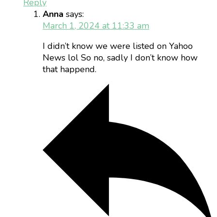
Reply
Anna
says:
March 1, 2024 at 11:33 am
I didn’t know we were listed on Yahoo
News lol So no, sadly I don’t know how
that happend.