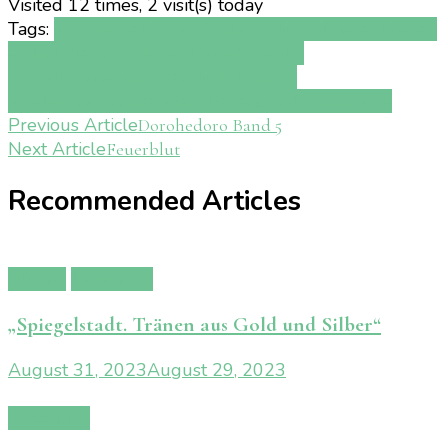
Visited 12 times, 2 visit(s) today
Tags:
Altraverse
Fantasy
Fantasy Manga
Frieren
Frieren
– Nach dem Ende der Reise
Kanehito
Yamada
Kanehito Yamada & Tsukasa
Abe
lesen
Manga
mystery
Rezension
Tsukasa Abe
Post
Previous Article
Dorohedoro Band 5
Next Article
Feuerblut
Navigation
Recommended Articles
Bücher
Rezension
„Spiegelstadt. Tränen aus Gold und Silber“
August 31, 2023
August 29, 2023
Rezension