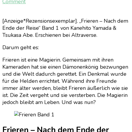
on
Comment
Frieren
–
[Anzeige*Rezensionsexemplar]. „Frieren – Nach dem
Nach
Ende der Reise“ Band 1 von Kanehito Yamada &
dem
Tsukasa Abe. Erschienen bei Altraverse.
Ende
der
Darum geht es:
Reise
Band
Frieren ist eine Magierin. Gemeinsam mit ihren
1
Kameraden hat sie einen Dämonenkönig bezwungen
und die Welt dadurch gerettet. Ein Denkmal wurde
für die Helden errichtet. Während ihre Freunde
immer älter werden, bleibt Frieren äußerlich wie sie
ist. Die Zeit vergeht und sie versterben. Die Magierin
jedoch bleibt am Leben. Und was nun?
Frieren – Nach dem Ende der