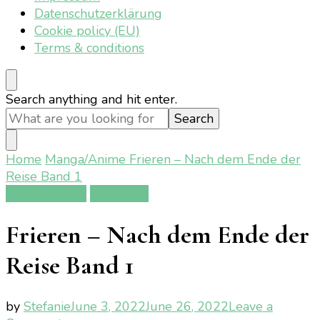
Datenschutzerklärung
Cookie policy (EU)
Terms & conditions
Looking
Search anything and hit enter.
for
Something?
Home
Manga/Anime
Frieren – Nach dem Ende der
Reise Band 1
Manga/Anime
Rezension
Frieren – Nach dem Ende der
Reise Band 1
by
Stefanie
June 3, 2022
June 26, 2022
Leave a