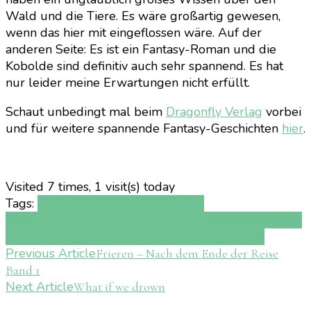
Wald und die Tiere. Es wäre großartig gewesen,
wenn das hier mit eingeflossen wäre. Auf der
anderen Seite: Es ist ein Fantasy-Roman und die
Kobolde sind definitiv auch sehr spannend. Es hat
nur leider meine Erwartungen nicht erfüllt.
Schaut unbedingt mal beim
Dragonfly Verlag
vorbei
und für weitere spannende Fantasy-Geschichten
hier
.
Visited 7 times, 1 visit(s) today
Tags:
Aisling Fowler
Buch
Dragonfly
Verlag
Fantasy
Feuerblut
Feuerblut - Der Schwur der
Jagdlinge
Harpercollins Verlag
lesen
Rezension
Post
Previous Article
Frieren – Nach dem Ende der Reise
Band 1
Navigation
Next Article
What if we drown