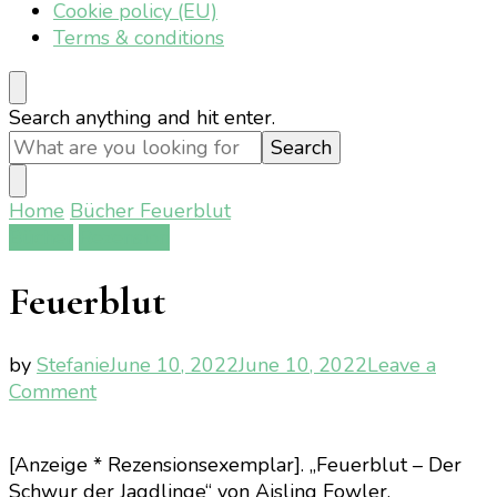
Cookie policy (EU)
Terms & conditions
Looking
Search anything and hit enter.
for
Something?
Home
Bücher
Feuerblut
Bücher
Rezension
Feuerblut
by
Stefanie
June 10, 2022
June 10, 2022
Leave a
on
Comment
Feuerblut
[Anzeige * Rezensionsexemplar]. „Feuerblut – Der
Schwur der Jagdlinge“ von Aisling Fowler.