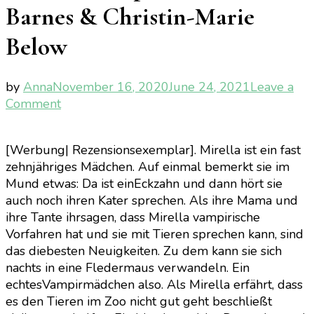
Barnes & Christin-Marie
Below
by
Anna
November 16, 2020
June 24, 2021
Leave a
on
Comment
Mirella
Manusch
[Werbung| Rezensionsexemplar]. Mirella ist ein fast
–
zehnjähriges Mädchen. Auf einmal bemerkt sie im
Hilfe
Mund etwas: Da ist einEckzahn und dann hört sie
mein
auch noch ihren Kater sprechen. Als ihre Mama und
Kater
ihre Tante ihrsagen, dass Mirella vampirische
kann
Vorfahren hat und sie mit Tieren sprechen kann, sind
sprechen
das diebesten Neuigkeiten. Zu dem kann sie sich
–
nachts in eine Fledermaus verwandeln. Ein
Anne
echtesVampirmädchen also. Als Mirella erfährt, dass
Barnes
es den Tieren im Zoo nicht gut geht beschließt
&