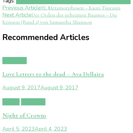
Tags:
Dragonfly Verlag
Katze
Mirella Manusch
Vampire
Post
Previous Article
BL Metamorphosen – Kaori Tsuranti
Next Article
Der Orden des geheimen Baumes – Die
Navigation
Königin (Band 2) von Samantha Shannon
Recommended Articles
Rezension
Love Letters to the dead – Ava Dellaira
August 9, 2017
August 9, 2017
Bücher
Rezension
Night of Crowns
April 5, 2023
April 4, 2023