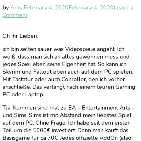
by
Anna
February 4, 2020
February 4, 2020
Leave a
on
Comment
Warum
Die
Oh ihr Lieben,
Sims
niemals
ich bin selten sauer was Videospiele angeht. Ich
auf
weiß, dass man sich an alles gewöhnen muss und
der
jedes Spiel eben seine Eigenheit hat. So kann ich
Playstation
Skyrim und Fallout eben auch auf dem PC spielen.
funktionieren
Mit Tastatur oder auch Conroller, den ich vorher
wird
anschließe. Das verlangt nach einem teuren Gaming
PC oder Laptop.
Tja. Kommen sind mal zu EA – Entertainment Arts –
und Sims. Sims ist mit Abstand mein liebstes Spiel
auf dem PC. Ohne Frage. Ich habe seit dem ersten
Teil um die 5000€ investiert. Denn man kauft das
Basisgame für ca 70€. Jedes offizielle AddOn (also