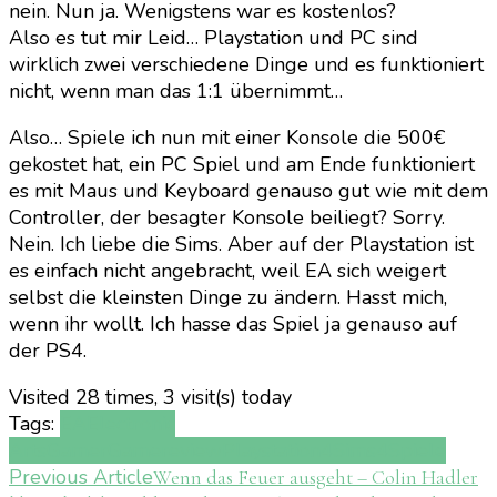
nein. Nun ja. Wenigstens war es kostenlos?
Also es tut mir Leid… Playstation und PC sind
wirklich zwei verschiedene Dinge und es funktioniert
nicht, wenn man das 1:1 übernimmt…
Also… Spiele ich nun mit einer Konsole die 500€
gekostet hat, ein PC Spiel und am Ende funktioniert
es mit Maus und Keyboard genauso gut wie mit dem
Controller, der besagter Konsole beiliegt? Sorry.
Nein. Ich liebe die Sims. Aber auf der Playstation ist
es einfach nicht angebracht, weil EA sich weigert
selbst die kleinsten Dinge zu ändern. Hasst mich,
wenn ihr wollt. Ich hasse das Spiel ja genauso auf
der PS4.
Visited 28 times, 3 visit(s) today
Tags:
EA
Electronic
Arts
Gamer
Gamereview
Playstation4
Sims4
Spiele
Post
Previous Article
Wenn das Feuer ausgeht – Colin Hadler