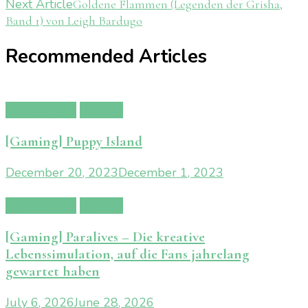
Next Article
Goldene Flammen (Legenden der Grisha,
Navigation
Band 1) von Leigh Bardugo
Recommended Articles
Gamereview
Gaming
[Gaming] Puppy Island
December 20, 2023
December 1, 2023
Gamereview
Gaming
[Gaming] Paralives – Die kreative
Lebenssimulation, auf die Fans jahrelang
gewartet haben
July 6, 2026
June 28, 2026