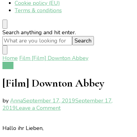
Cookie policy (EU)
Terms & conditions
Looking
Search anything and hit enter.
for
Something?
Home
Film
[Film] Downton Abbey
Film
[Film] Downton Abbey
by
Anna
September 17, 2019
September 17,
on
2019
Leave a Comment
[Film]
Downton
Hallo ihr Lieben,
Abbey