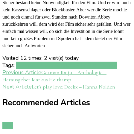
Sicher bestand keine Notwendigkeit für den Film. Und er wird auch
kein Kassenschlager oder Blockbuster. Aber wer die Serie mochte
und noch einmal für zwei Stunden nach Downton Abbey
zurückkehren will, dem wird der Film sicher sehr gefallen. Und wer
einfach mal wissen will, ob sich die Investition in die Serie lohnt –
und kein großes Problem mit Spoilern hat – dem bietet der Film
sicher auch Antworten.
Visited 12 times, 2 visit(s) today
Tags:
Downton Abbey
England
Film
Film Review
Post
Previous Article
German Kaiju – Anthologie –
Herausgeber Markus Heitkamp
Navigation
Next Article
Let’s play love: Deckx – Hanna Nolden
Recommended Articles
Film