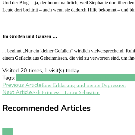
Und der Blog – tja, der boomt natürlich, weil Stephanie dort über den
Leute dort breittritt – auch wenn sie dadurch Hilfe bekommt – und bin
Im Großen und Ganzen …
…
beginnt „Nur ein kleiner Gefallen“ wirklich vielversprechend. Ruhi
einem Geflecht aus Geheimnissen, die viel zu verworren sind, um ihnen 
Visited 20 times, 1 visit(s) today
Tags:
Anna Kendrick
Blake Lively
Buchverfilmung
Film
k
Post
Previous Article
Eine Erklärung und meine Depression
Next Article
Ash Princess – Laura Sebastian
Navigation
Recommended Articles
Film