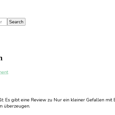
n
on
ment
[Kino]
Nur
ein
kleiner
ßt: Es gibt eine Review zu Nur ein kleiner Gefallen mi
Gefallen
lm überzeugen.