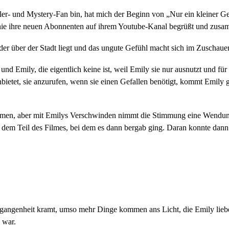
er- und Mystery-Fan bin, hat mich der Beginn von „Nur ein kleiner Gef
hanie ihre neuen Abonnenten auf ihrem Youtube-Kanal begrüßt und zusam
der über der Stadt liegt und das ungute Gefühl macht sich im Zuschauer
 Emily, die eigentlich keine ist, weil Emily sie nur ausnutzt und für 
nbietet, sie anzurufen, wenn sie einen Gefallen benötigt, kommt Emily g
ommen, aber mit Emilys Verschwinden nimmt die Stimmung eine Wendun
em Teil des Filmes, bei dem es dann bergab ging. Daran konnte dann a
rgangenheit kramt, umso mehr Dinge kommen ans Licht, die Emily lieber
 war.