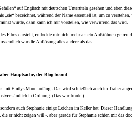
Gefallen“ auf Englisch mit deutschen Untertiteln gesehen und eben die
ls „sie“ bezeichnet, während der Name essentiell ist, um zu verstehen,
gemünzt wurde, dann kann ich mir vorstellen, wie verwirrend das wird.
es Films darstellt, entlockte mir nicht mehr als ein Aufstöhnen getreu
ussendlich war die Auflösung alles andere als das.
 aber Hauptsache, der Blog boomt
etwas mit Emilys Mann anfängt. Das wird schließlich auch im Trailer an
elbstverständlich in Ordnung. (Das war Ironie.)
ondern auch Stephanie einige Leichen im Keller hat. Dieser Handlungsst
e, die er nicht zeigen will -, aber gerade für Stephanie schien mir das