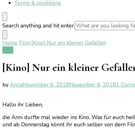
Terms & conditions
Looking
Search anything and hit enter.
for
Something?
Home
Film
[Kino] Nur ein kleiner Gefallen
Film
[Kino] Nur ein kleiner Gefalle
by
Anna
November 6, 2018
November 6, 2018
1 Com
Hallo ihr Lieben,
die Anni durfte mal wieder ins Kino. Was für euch hei
und ab Donnerstag könnt ihr euch selber von dem Fi