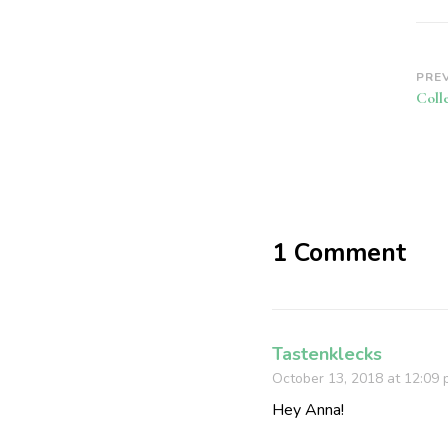
Po
PRE
Coll
Na
1 Comment
Tastenklecks
October 13, 2018 at 12:09
Hey Anna!