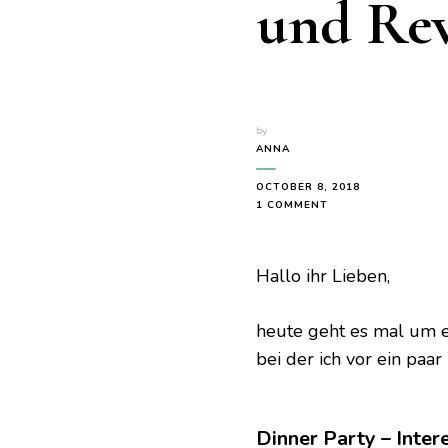
und Rev
by
ANNA
OCTOBER 8, 2018
ON
1 COMMENT
DINNER
PARTY
–
Hallo ihr Lieben,
WOHNZIMMERKONZ
MIT
JORIS
heute geht es mal um e
UND
REVOLVERHELD
bei der ich vor ein paa
Dinner Party – Inter