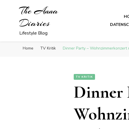
The Anna
H
Diaries
DATENS
Lifestyle Blog
Home
TV Kritik
Dinner Party – Wohnzimmerkonzert m
TV KRITIK
Dinner 
Wohnzim