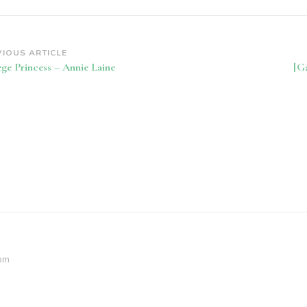
st
VIOUS ARTICLE
ege Princess – Annie Laine
[G
vigation
 pm