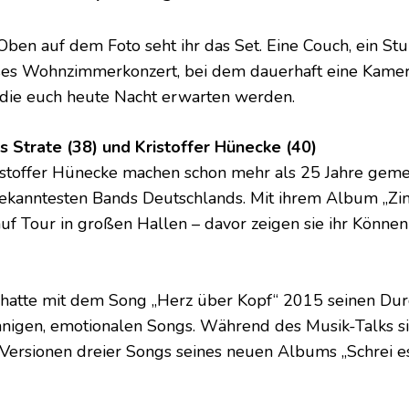
. Oben auf dem Foto seht ihr das Set. Eine Couch, ein St
süßes Wohnzimmerkonzert, bei dem dauerhaft eine Kamera
 die euch heute Nacht erwarten werden.
 Strate (38) und Kristoffer Hünecke (40)
ristoffer Hünecke machen schon mehr als 25 Jahre gem
r bekanntesten Bands Deutschlands. Mit ihrem Album „Zi
uf Tour in großen Hallen – davor zeigen sie ihr Können 
hatte mit dem Song „Herz über Kopf“ 2015 seinen Dur
innigen, emotionalen Songs. Während des Musik-Talks si
ersionen dreier Songs seines neuen Albums „Schrei es