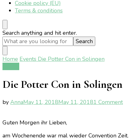
Cookie policy (EU)
Terms & conditions
Looking
Search anything and hit enter.
for
Something?
Home
Events
Die Potter Con in Solingen
Events
Die Potter Con in Solingen
on
by
Anna
May 11, 2018
May 11, 2018
1 Comment
Die
Potter
Guten Morgen ihr Lieben,
Con
in
am Wochenende war mal wieder Convention Zeit.