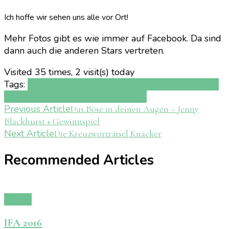
Ich hoffe wir sehen uns alle vor Ort!
Mehr Fotos gibt es wie immer auf Facebook. Da sind
dann auch die anderen Stars vertreten.
Visited 35 times, 2 visit(s) today
Tags:
Convention
harry potter
MFC
Potter Con
Schloss
Burg
Stanislav Ianevski
Victor Krum
Post
Previous Article
Das Böse in deinen Augen – Jenny
Blackhurst + Gewinnspiel
Navigation
Next Article
Die Kreuzworträtsel Knacker
Recommended Articles
Events
IFA 2016