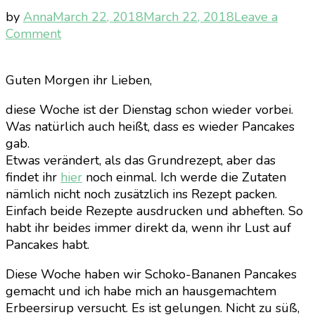
by
Anna
March 22, 2018
March 22, 2018
Leave a
on
Comment
Schoko-
Bananen
Guten Morgen ihr Lieben,
Pancakes
mit
diese Woche ist der Dienstag schon wieder vorbei.
selbstgemachtem
Was natürlich auch heißt, dass es wieder Pancakes
Erdbeersirup
gab.
Etwas verändert, als das Grundrezept, aber das
findet ihr
hier
noch einmal. Ich werde die Zutaten
nämlich nicht noch zusätzlich ins Rezept packen.
Einfach beide Rezepte ausdrucken und abheften. So
habt ihr beides immer direkt da, wenn ihr Lust auf
Pancakes habt.
Diese Woche haben wir Schoko-Bananen Pancakes
gemacht und ich habe mich an hausgemachtem
Erbeersirup versucht. Es ist gelungen. Nicht zu süß,