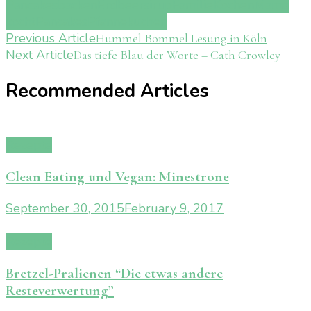
Pancakes
backen
Erdbeersirup
Familie
Kochen
Mama
kocht
Pancakes
Pfannekuchen
Post
Previous Article
Hummel Bommel Lesung in Köln
Next Article
Das tiefe Blau der Worte – Cath Crowley
Navigation
Recommended Articles
Rezepte
Clean Eating und Vegan: Minestrone
September 30, 2015
February 9, 2017
Rezepte
Bretzel-Pralienen “Die etwas andere
Resteverwertung”