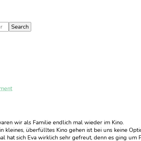
on
mment
My
little
Pony
–
waren wir als Familie endlich mal wieder im Kino.
Der
n kleines, überfülltes Kino gehen ist bei uns keine Opti
Film
smal hat sich Eva wirklich sehr gefreut, denn es ging um