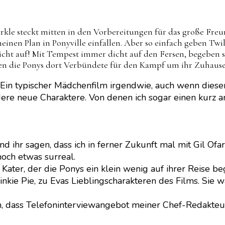
rkle steckt mitten in den Vorbereitungen für das große Freu
n Plan in Ponyville einfallen. Aber so einfach geben Twil
icht auf! Mit Tempest immer dicht auf den Fersen, begeben s
en die Ponys dort Verbündete für den Kampf um ihr Zuhause
. Ein typischer Mädchenfilm irgendwie, auch wenn dieser 
re neue Charaktere. Von denen ich sogar einen kurz a
d ihr sagen, dass ich in ferner Zukunft mal mit Gil Of
noch etwas surreal.
ater, der die Ponys ein klein wenig auf ihrer Reise beg
kie Pie, zu Evas Lieblingscharakteren des Films. Sie w
sen, dass Telefoninterviewangebot meiner Chef-Redak