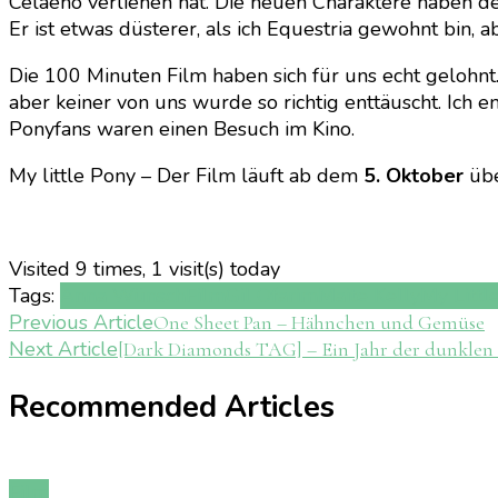
Celaeno verliehen hat. Die neuen Charaktere haben de
Er ist etwas düsterer, als ich Equestria gewohnt bin
Die 100 Minuten Film haben sich für uns echt gelohnt.
aber keiner von uns wurde so richtig enttäuscht. Ich e
Ponyfans waren einen Besuch im Kino.
My little Pony – Der Film läuft ab dem
5. Oktober
übe
Visited 9 times, 1 visit(s) today
Tags:
Anna Wünsch
Film
Gil Ofarim
Maite Kelly
My Littl
Post
Previous Article
One Sheet Pan – Hähnchen und Gemüse
Next Article
[Dark Diamonds TAG] – Ein Jahr der dunkle
Navigation
Recommended Articles
Film