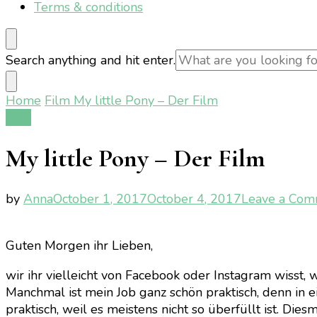
Terms & conditions
Looking
Search anything and hit enter.
for
Something?
Home
Film
My little Pony – Der Film
Film
My little Pony – Der Film
by
Anna
October 1, 2017
October 4, 2017
Leave a Co
Guten Morgen ihr Lieben,
wir ihr vielleicht von Facebook oder Instagram wisst, 
Manchmal ist mein Job ganz schön praktisch, denn in ei
praktisch, weil es meistens nicht so überfüllt ist. Die