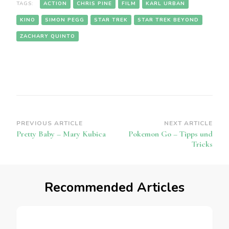
TAGS:
ACTION
CHRIS PINE
FILM
KARL URBAN
KINO
SIMON PEGG
STAR TREK
STAR TREK BEYOND
ZACHARY QUINTO
Post
PREVIOUS ARTICLE
NEXT ARTICLE
Pretty Baby – Mary Kubica
Pokemon Go – Tipps und
Navigation
Tricks
Recommended Articles