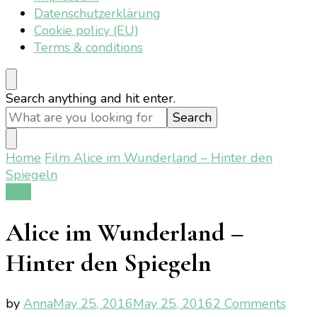
Datenschutzerklärung
Cookie policy (EU)
Terms & conditions
Looking
Search anything and hit enter.
for
Something?
Home
Film
Alice im Wunderland – Hinter den
Spiegeln
Film
Alice im Wunderland –
Hinter den Spiegeln
on
by
Anna
May 25, 2016
May 25, 2016
2 Comments