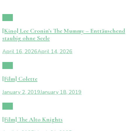
Film
[Kino] Lee Cronin’s The Mummy – Enttäuschend
staubig ohne Seele
April 16, 2026
April 14, 2026
Film
[Film] Colette
January 2, 2019
January 18, 2019
Film
[Film] The Alto Knights