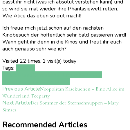
passt ihr nicht (was ich absolut verstehen kann) und
so wird sie mal wieder ihre Phantasiewelt retten.
Wie Alice das eben so gut macht!
Ich freue mich jetzt schon auf den nächsten
Kinobesuch der hoffentlich sehr bald passieren wird!
Wann geht ihr denn in die Kinos und freut ihr euch
auch genauso sehr wie ich?
Visited 22 times, 1 visit(s) today
Tags:
Alice im
Wunderland
Grinsekatze
Hutmacher
Johnny
Depp
kino
neu im Kino
Review
Post
Previous Article
Neopolitan Käsekuchen – Eine Alice im
Wunderland Teeparty
Navigation
Next Article
Der Sommer der Sternschnuppen – Mary
Simses
Recommended Articles