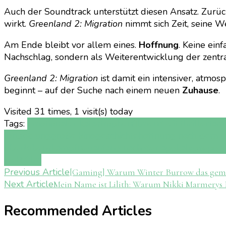
Auch der Soundtrack unterstützt diesen Ansatz. Zurück
wirkt.
Greenland 2: Migration
nimmt sich Zeit, seine 
Am Ende bleibt vor allem eines.
Hoffnung
. Keine einf
Nachschlag, sondern als Weiterentwicklung der zentra
Greenland 2: Migration
ist damit ein intensiver, atmos
beginnt – auf der Suche nach einem neuen
Zuhause
.
Visited 31 times, 1 visit(s) today
Tags:
emotionaler katastrophenfilm
endzeit thriller
fam
fortsetzung
große kinogeschichte
hoffnung nach dem 
überlebenskampf
neuanfang nach der apokalypse
post
welt film
Post
Previous Article
[Gaming] Warum Winter Burrow das gemütl
Next Article
Mein Name ist Lilith: Warum Nikki Marmerys 
Navigation
Recommended Articles