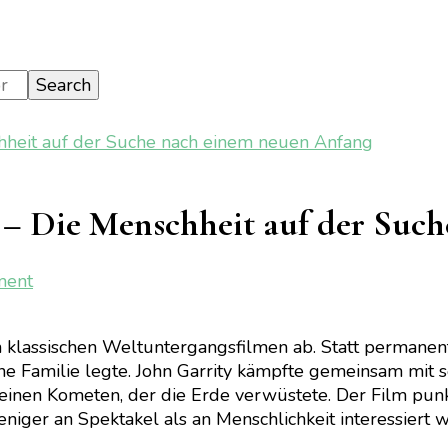
chheit auf der Suche nach einem neuen Anfang
n – Die Menschheit auf der Suc
on
ment
[Kino]
Greenland
klassischen Weltuntergangsfilmen ab. Statt permanente
2:
lne Familie legte. John Garrity kämpfte gemeinsam mit
Migration
 einen Kometen, der die Erde verwüstete. Der Film punk
–
eniger an Spektakel als an Menschlichkeit interessiert w
Die