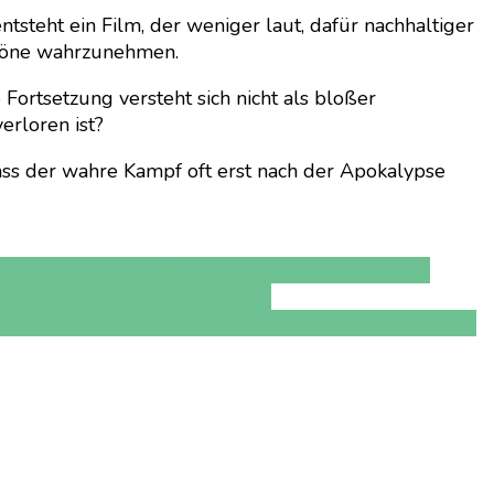
tsteht ein Film, der weniger laut, dafür nachhaltiger
ntöne wahrzunehmen.
ie Fortsetzung versteht sich nicht als bloßer
erloren ist?
dass der wahre Kampf oft erst nach der Apokalypse
reenland 2 film
greenland 2 migration
greenland
no highlight 2026
menschlicher
katastrophe
was kommt nach der apokalypse
zerstörte