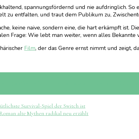
haltend, spannungsfördernd und nie aufdringlich. So en
Welt zu entfalten, und traut dem Publikum zu, Zwische
ache, keine naive, sondern eine, die hart erkämpft ist. D
len Frage: Wie lebt man weiter, wenn alles Bekannte v
phärischer
Film
, der das Genre ernst nimmt und zeigt, 
ilie im weltuntergang
film mit tiefe
film über migration
g
untergang
intensives filmdrama
katastrophenfilm 2026
ki
apokalyptische welt
survival drama
überleben nach der 
ichste Survival-Spiel der Switch ist
Roman alte Mythen radikal neu erzählt