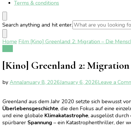
Terms & conditions
Looking
Search anything and hit enter.
for
Something?
Home
Film
[Kino] Greenland 2: Migration – Die Mens
Film
[Kino] Greenland 2: Migratio
by
Anna
January 8, 2026
January 6, 2026
Leave a Com
Greenland
aus dem Jahr 2020 setzte sich bewusst von 
Überlebensgeschichte
, die den Fokus auf eine einze
und eine globale
Klimakatastrophe
, ausgelöst durch
spürbarer
Spannung
– ein Katastrophenthriller, der w