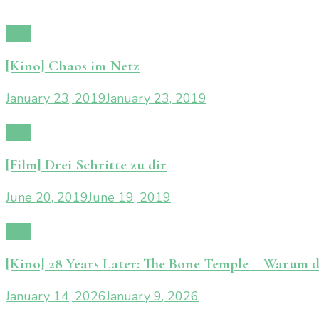
Film
[Kino] Chaos im Netz
January 23, 2019
January 23, 2019
Film
[Film] Drei Schritte zu dir
June 20, 2019
June 19, 2019
Film
[Kino] 28 Years Later: The Bone Temple – Warum 
January 14, 2026
January 9, 2026