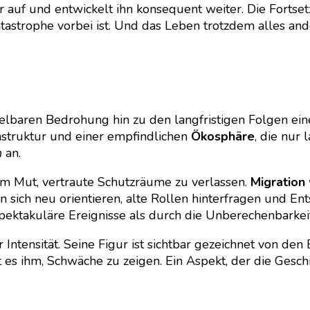
Menschheit
r auf und entwickelt ihn konsequent weiter. Die Forts
auf
tastrophe vorbei ist. Und das Leben trotzdem alles ande
der
Suche
nach
einem
neuen
Anfang
elbaren Bedrohung hin zu den langfristigen Folgen einer
rastruktur und einer empfindlichen
Ökosphäre
, die nur
n
an.
m Mut, vertraute Schutzräume zu verlassen.
Migration
 sich neu orientieren, alte Rollen hinterfragen und En
pektakuläre Ereignisse als durch die Unberechenbarkei
 Intensität. Seine Figur ist sichtbar gezeichnet von de
 es ihm, Schwäche zu zeigen. Ein Aspekt, der die Gesc