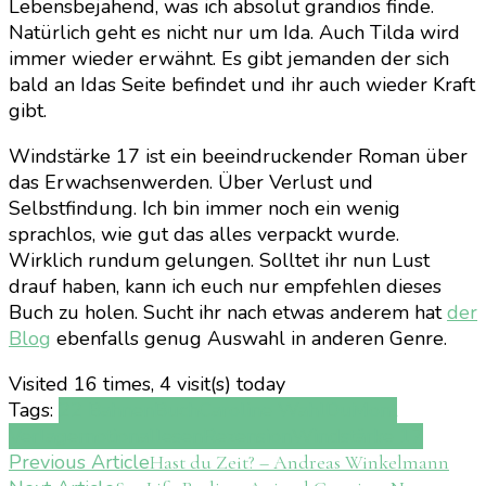
Lebensbejahend, was ich absolut grandios finde.
Natürlich geht es nicht nur um Ida. Auch Tilda wird
immer wieder erwähnt. Es gibt jemanden der sich
bald an Idas Seite befindet und ihr auch wieder Kraft
gibt.
Windstärke 17 ist ein beeindruckender Roman über
das Erwachsenwerden. Über Verlust und
Selbstfindung. Ich bin immer noch ein wenig
sprachlos, wie gut das alles verpackt wurde.
Wirklich rundum gelungen. Solltet ihr nun Lust
drauf haben, kann ich euch nur empfehlen dieses
Buch zu holen. Sucht ihr nach etwas anderem hat
der
Blog
ebenfalls genug Auswahl in anderen Genre.
Visited 16 times, 4 visit(s) today
Tags:
22 Bahnen
Buch
Caroline Wahl
DuMont
Verlag
emotional
lesen
Rezension
Windstärke 17
Post
Previous Article
Hast du Zeit? – Andreas Winkelmann