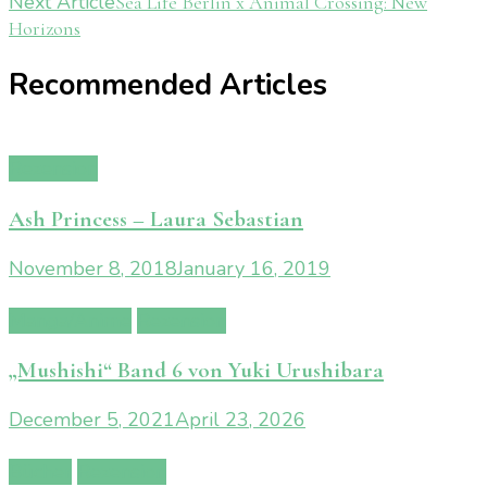
Next Article
Sea Life Berlin x Animal Crossing: New
Navigation
Horizons
Recommended Articles
Rezension
Ash Princess – Laura Sebastian
November 8, 2018
January 16, 2019
Manga/Anime
Rezension
„Mushishi“ Band 6 von Yuki Urushibara
December 5, 2021
April 23, 2026
Bücher
Rezension