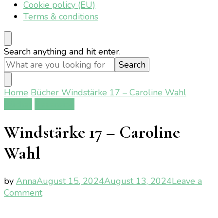
Cookie policy (EU)
Terms & conditions
Looking
Search anything and hit enter.
for
Something?
Home
Bücher
Windstärke 17 – Caroline Wahl
Bücher
Rezension
Windstärke 17 – Caroline
Wahl
by
Anna
August 15, 2024
August 13, 2024
Leave a
on
Comment
Windstärke
17