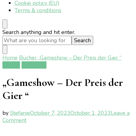
Cookie policy (EU)
Terms & conditions
Looking
Search anything and hit enter.
for
Something?
Home
Bücher
„Gameshow – Der Preis der Gier “
Bücher
Rezension
„Gameshow – Der Preis der
Gier “
by
Stefanie
October 7, 2023
October 1, 2023
Leave a
on
Comment
„Gameshow
–