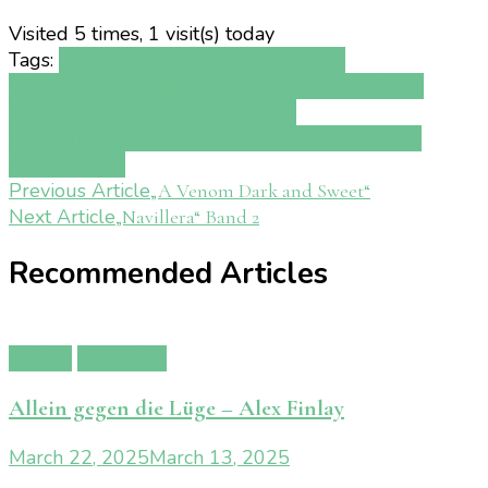
Visited 5 times, 1 visit(s) today
Tags:
„Gameshow – Der Preis der Gier
“
Aktion
Buch
Bücher
Fantasy
Fischer Verlag
Franzi
Kopka
ISBN: 978-3-7373-5947-
4
lesen
mystery
Rezension
Spannung
Tribute von
Panem Vibes
Post
Previous Article
„A Venom Dark and Sweet“
Next Article
„Navillera“ Band 2
Navigation
Recommended Articles
Bücher
Rezension
Allein gegen die Lüge – Alex Finlay
March 22, 2025
March 13, 2025